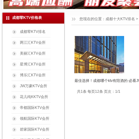
成都荤KTV价格表
您现在的位置：
成都十大KTV排名
>
成都荤KTV排名
两江汇KTV会所
美丽汇KTV会所
星博汇KTV会所
博乐汇KTV会所
最佳选择！成都哪个ktv有陪酒的-必看
JW万豪KTV会所
共1条 每页12条 页次：1/1
花儿纯KKTV会所
帝都国际KTV会所
领航国际KTV会所
碧家国际KTV会所