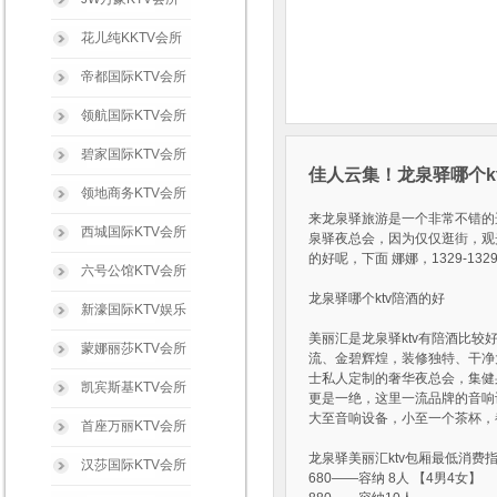
花儿纯KKTV会所
帝都国际KTV会所
领航国际KTV会所
碧家国际KTV会所
佳人云集！龙泉驿哪个k
领地商务KTV会所
来龙泉驿旅游是一个非常不错的
西城国际KTV会所
泉驿夜总会，因为仅仅逛街，观
的好呢，下面 娜娜，1329-1
六号公馆KTV会所
龙泉驿哪个ktv陪酒的好
新濠国际KTV娱乐
美丽汇是龙泉驿ktv有陪酒比较好
蒙娜丽莎KTV会所
流、金碧辉煌，装修独特、干净
士私人定制的奢华夜总会，集健身
凯宾斯基KTV会所
更是一绝，这里一流品牌的音响
大至音响设备，小至一个茶杯，
首座万丽KTV会所
龙泉驿美丽汇ktv包厢最低消费
汉莎国际KTV会所
680——容纳 8人 【4男4女】