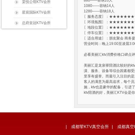
880——容纳10人
棠悦公馆KTV会所
1080——容纳14人
1280——容纳18人
星宸国际KTV会所
〖服务态度〗：★★★★★★★★
〖环境氛围〗：★★★★★★★★
总府皇冠KTV会所
〖地段位置〗：★★★★★★★★
〖停车位置〗：★★★★★★★★
娱嘉国际KTV会所
〖适合用途〗：朋友聚会 商务
营业时间：晚上19:00至凌晨3:0
明宇豪雅KTV会所
必看美丽汇ktv消费价格口碑点
美丽汇是龙泉驿陪酒比较好的ktv
潢、服务、设备等综合因素都受
里享有盛誉。而最引入注目的是
客人的满意为最高追求，每个员工
施，ktv也是豪华的配备，引
ktv陪酒的好，美丽汇KTV会是
|
成都荤KTV真空会所
|
成都真空